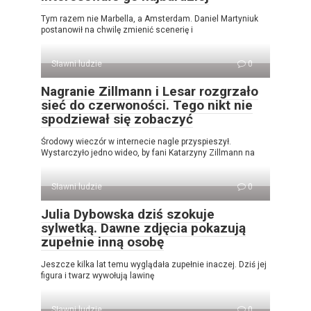
Tym razem nie Marbella, a Amsterdam. Daniel Martyniuk
postanowił na chwilę zmienić scenerię i
Sławni ludzie
0
Nagranie Zillmann i Lesar rozgrzało
sieć do czerwoności. Tego nikt nie
spodziewał się zobaczyć
Środowy wieczór w internecie nagle przyspieszył.
Wystarczyło jedno wideo, by fani Katarzyny Zillmann na
Sławni ludzie
0
Julia Dybowska dziś szokuje
sylwetką. Dawne zdjęcia pokazują
zupełnie inną osobę
Jeszcze kilka lat temu wyglądała zupełnie inaczej. Dziś jej
figura i twarz wywołują lawinę
Sławni ludzie
0