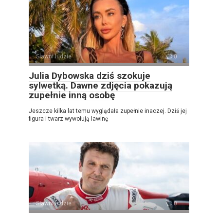
Sławni ludzie
0
Julia Dybowska dziś szokuje
sylwetką. Dawne zdjęcia pokazują
zupełnie inną osobę
Jeszcze kilka lat temu wyglądała zupełnie inaczej. Dziś jej
figura i twarz wywołują lawinę
Sławni ludzie
0