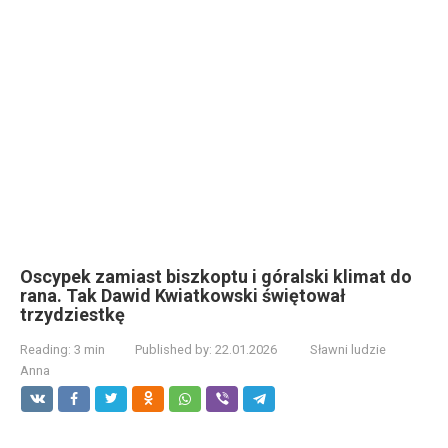
Oscypek zamiast biszkoptu i góralski klimat do
rana. Tak Dawid Kwiatkowski świętował
trzydziestkę
Reading:
3 min
Published by:
22.01.2026
Sławni ludzie
Anna