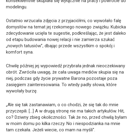
konsekwentnie skupiała się wyłącznie na pracy i powrocie do
modelingu.
Ostatnio wrzucała zdjęcia z przyjaciółmi, co wywołało falę
domysłów na temat jej rzekomego nowego związku. Kubicka
zdecydowanie ucięła te sugestie, podkreślając, że jest daleko
od etapu budowania nowej relacji i nie zamierza szukać
„nowych tatusiów”, dbając przede wszystkim o spokój i
komfort syna.
Chwilę później jej wypowiedź przybrała jednak nieoczekiwany
obrót. Zwróciła uwagę, że cała uwaga mediów skupia się na
niej, podczas gdy życie prywatne Barona pozostaje poza
zasięgiem zainteresowania. To wtedy padły słowa, które
wywołały burzę.
„Ale się tak zastanawiam, o co chodzi, że się tak do mnie
przyczepili. […] A w drugą stronę nie ma takich artykułów. Hit,
co? Dziwny zbieg okoliczności. Tak że no, przed chwilą byłam
w moim domu po kilka rzeczy. No i niespodzianka na mnie
tam czekała. Jeżeli wiecie, co mam na myśli”.