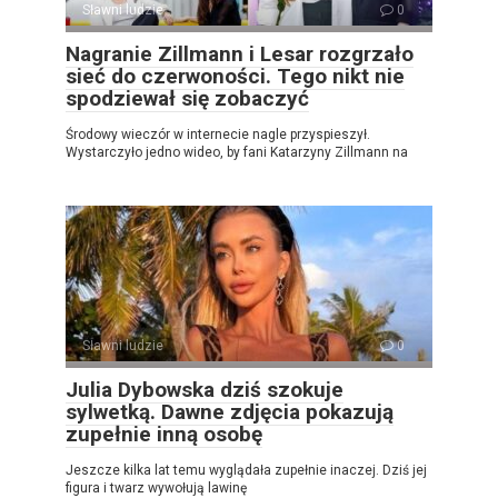
Sławni ludzie
0
Nagranie Zillmann i Lesar rozgrzało
sieć do czerwoności. Tego nikt nie
spodziewał się zobaczyć
Środowy wieczór w internecie nagle przyspieszył.
Wystarczyło jedno wideo, by fani Katarzyny Zillmann na
Sławni ludzie
0
Julia Dybowska dziś szokuje
sylwetką. Dawne zdjęcia pokazują
zupełnie inną osobę
Jeszcze kilka lat temu wyglądała zupełnie inaczej. Dziś jej
figura i twarz wywołują lawinę