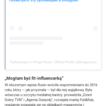
Посмотреть эту публикацию в Instagram
Публикация от Kinga Rusin- Official Profile (@kingarusin)
„Mogłam być fit-influencerką”
W obszernym wpisie Rusin wróciła wspomnieniami do 2016
roku, który — jak przyznała — był dla niej wyjątkowy. Była
wówczas u szczytu medialnej kariery: prowadziła „Dzień
Dobry TVN” i „Agenta Gwiazdy”, rozwijała markę Pat&Rub,
regularnie pojawiała się na okładkach magazynów i