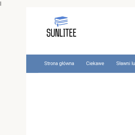
|
Skip
to
content
Strona główna
Ciekawe
Sławni l