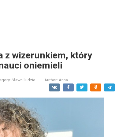
a z wizerunkiem, który
rnauci oniemieli
egory:
Sławni ludzie
Author:
Anna