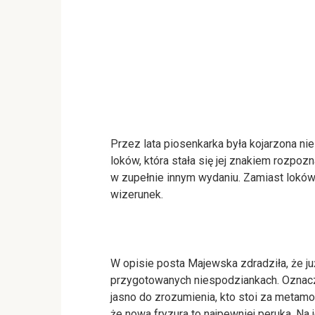
Przez lata piosenkarka była kojarzona ni
loków, która stała się jej znakiem rozpo
w zupełnie innym wydaniu. Zamiast loków 
wizerunek.
W opisie posta Majewska zdradziła, że ju
przygotowanych niespodziankach. Oznacz
jasno do zrozumienia, kto stoi za metam
że nowa fryzura to najpewniej peruka. Na