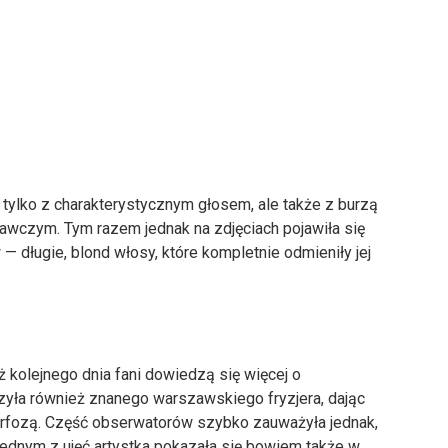
e tylko z charakterystycznym głosem, ale także z burzą
znawczym. Tym razem jednak na zdjęciach pojawiła się
— długie, blond włosy, które kompletnie odmieniły jej
ż kolejnego dnia fani dowiedzą się więcej o
yła również znanego warszawskiego fryzjera, dając
orfozą. Część obserwatorów szybko zauważyła jednak,
 jednym z ujęć artystka pokazała się bowiem także w