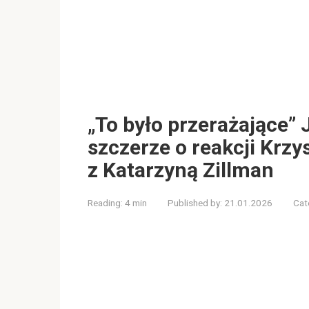
„To było przerażające” 
szczerze o reakcji Krzys
z Katarzyną Zillman
Reading:
4 min
Published by:
21.01.2026
Cat