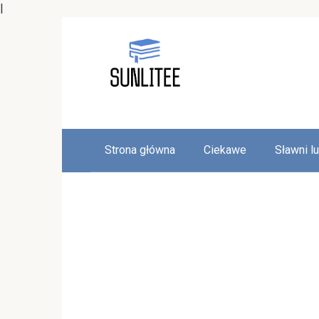
|
Skip
to
content
Strona główna
Ciekawe
Sławni l