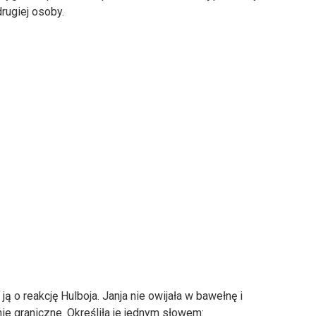
rugiej osoby.
ą o reakcję Hulboja. Janja nie owijała w bawełnę i
nie graniczne. Określiła je jednym słowem: