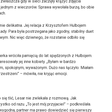
 zwłaszcza gdy w sieci zaczęły krążyć zdjęcia
o jednym z wieczorów. Sprawa wywołała burzę, bo obie
ach.
nie delikatna. Jej relacja z Krzysztofem Hulbojem
ady. Para była postrzegana jako zgodny, stabilny duet
wym. Nic więc dziwnego, że rozstanie odbiło się
rka wróciła pamięcią do lat spędzonych z Hulbojem.
teresowały jej inne kobiety. „Byłam w bardzo
m, spokojnym, wyważonym. Dużo nas łączyło. Miałam
zestrzeni” – mówiła, nie kryjąc emocji.
 się tlić, Lesar nie zwlekała z rozmową. Jak
tko od razu. „To jest mój przyjaciel” – podkreślała.
t wygodna, partner ma prawo dowiedzieć się pierwszy