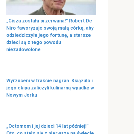
„Cisza została przerwana!” Robert De
Niro faworyzuje swoją małą córkę, aby
odziedziczyła jego fortunę, a starsze
dzieci są z tego powodu
niezadowolone
Wyrzuceni w trakcie nagrań. Książulo i
jego ekipa zaliczyli kulinarną wpadkę w
Nowym Jorku
„Octomom i jej dzieci 14 lat później!”
Oto, co stało się z pierwszą na świecie