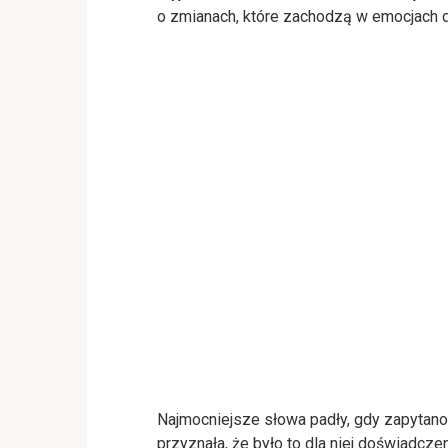
o zmianach, które zachodzą w emocjach d
Najmocniejsze słowa padły, gdy zapytano j
przyznała, że było to dla niej doświadcze