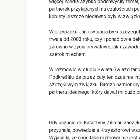
więcej. Media szybko podchwyciły temat,
partnerek przyłapanych na czułościach p
kobiety jeszcze niedawno były w związk
W przypadku Janji sytuacja była szczegól
trwała od 2003 roku, czyli ponad dwie dek
zarówno w życiu prywatnym, jak i zawodo
szerokim echem.
W rozmowie w studiu Świata Gwiazd tance
Podkreśliła, że przez cały ten czas nie in
szczęśliwym związku. Bardzo harmonijny
partnera idealnego, który dawał mi dużo pr
Gdy uczucie do Katarzyny Zillman zaczęło
przyznała, powiedziała Krzysztofowi wszys
Wyjaśniła, że choć taka rozmowa nie jes