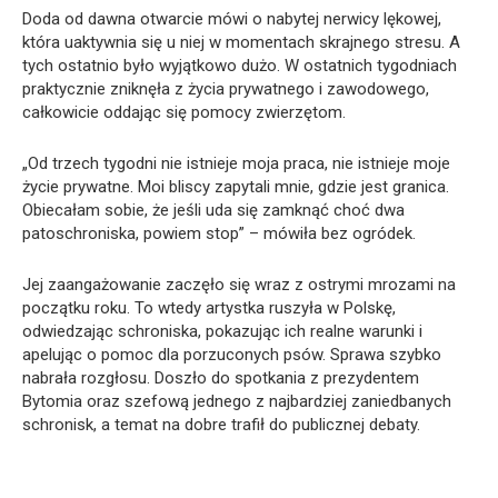
Doda od dawna otwarcie mówi o nabytej nerwicy lękowej,
która uaktywnia się u niej w momentach skrajnego stresu. A
tych ostatnio było wyjątkowo dużo. W ostatnich tygodniach
praktycznie zniknęła z życia prywatnego i zawodowego,
całkowicie oddając się pomocy zwierzętom.
„Od trzech tygodni nie istnieje moja praca, nie istnieje moje
życie prywatne. Moi bliscy zapytali mnie, gdzie jest granica.
Obiecałam sobie, że jeśli uda się zamknąć choć dwa
patoschroniska, powiem stop” – mówiła bez ogródek.
Jej zaangażowanie zaczęło się wraz z ostrymi mrozami na
początku roku. To wtedy artystka ruszyła w Polskę,
odwiedzając schroniska, pokazując ich realne warunki i
apelując o pomoc dla porzuconych psów. Sprawa szybko
nabrała rozgłosu. Doszło do spotkania z prezydentem
Bytomia oraz szefową jednego z najbardziej zaniedbanych
schronisk, a temat na dobre trafił do publicznej debaty.