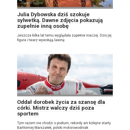
Sławni ludzie
0
Julia Dybowska dziś szokuje
sylwetką. Dawne zdjęcia pokazują
zupełnie inną osobę
Jeszcze kilka lat temu wyglądała zupełnie inaczej. Dziś jej
figura i twarz wywołują lawinę
Sławni ludzie
0
Oddał dorobek życia za szansę dla
córki. Mistrz walczy dziś poza
sportem
Tym razem nie chodzi o podium, rekordy ani kolejne starty.
Bartłomiej Marszałek, polski motorowodniak