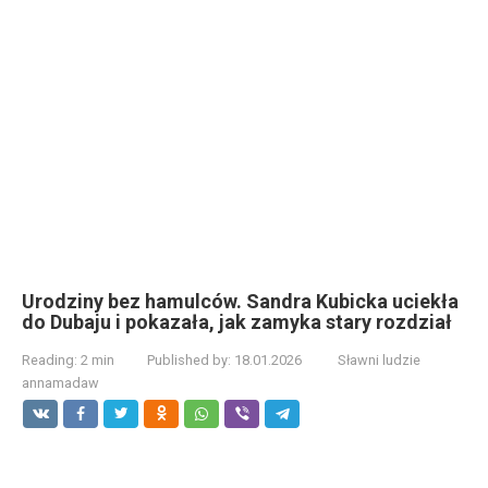
Urodziny bez hamulców. Sandra Kubicka uciekła
do Dubaju i pokazała, jak zamyka stary rozdział
Reading:
2 min
Published by:
18.01.2026
Sławni ludzie
annamadaw