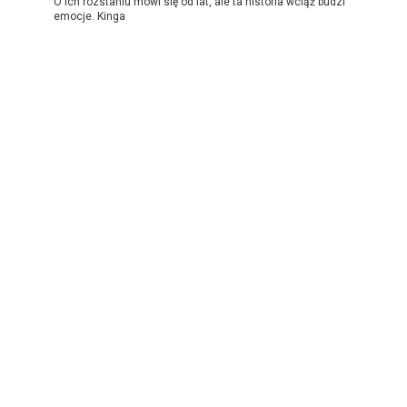
O ich rozstaniu mówi się od lat, ale ta historia wciąż budzi
emocje. Kinga