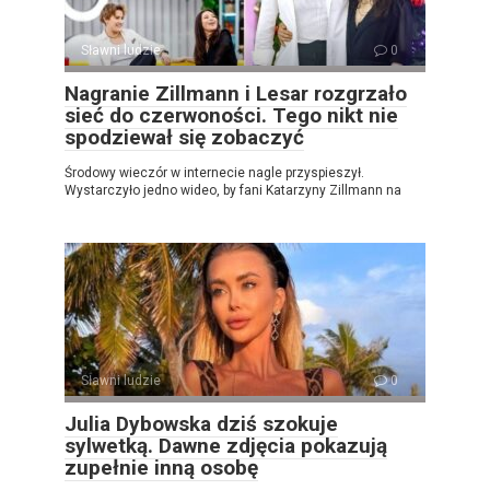
Sławni ludzie
0
Nagranie Zillmann i Lesar rozgrzało
sieć do czerwoności. Tego nikt nie
spodziewał się zobaczyć
Środowy wieczór w internecie nagle przyspieszył.
Wystarczyło jedno wideo, by fani Katarzyny Zillmann na
Sławni ludzie
0
Julia Dybowska dziś szokuje
sylwetką. Dawne zdjęcia pokazują
zupełnie inną osobę